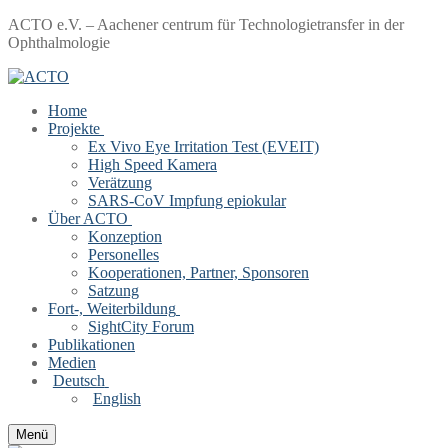
Zum
Menü
Schließen
ACTO e.V. – Aachener centrum für Technologietransfer in der
Inhalt
Ophthalmologie
springen
Home
Projekte
Ex Vivo Eye Irritation Test (EVEIT)
High Speed Kamera
Verätzung
SARS-CoV Impfung epiokular
Über ACTO
Konzeption
Personelles
Kooperationen, Partner, Sponsoren
Satzung
Fort-, Weiterbildung
SightCity Forum
Publikationen
Medien
Deutsch
English
Menü