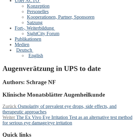
Über ACTO
Konzeption
Personelles
Kooperationen, Partner, Sponsoren
Satzung
Fort-, Weiterbildung
SightCity Forum
Publikationen
Medien
Deutsch
English
Augenverätzung in UPS to date
Authors:
Schrage NF
Klinische Monatsblätter Augenheilkunde
Beitragsnavigation
Vorheriger
Zurück
Osmolarity of prevalent eye drops, side effects, and
Beitrag:
therapeutic approaches
Nächster
Weiter
The Ex Vivo Eye Irritation Test as an alternative test method
Beitrag:
for serious eye damage/eye irritation
Quick links