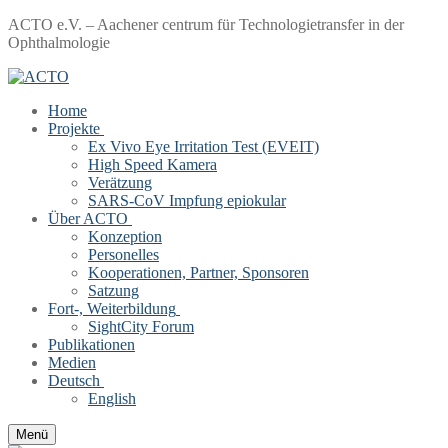
Zum
Menü
Schließen
ACTO e.V. – Aachener centrum für Technologietransfer in der
Inhalt
Ophthalmologie
springen
Home
Projekte
Ex Vivo Eye Irritation Test (EVEIT)
High Speed Kamera
Verätzung
SARS-CoV Impfung epiokular
Über ACTO
Konzeption
Personelles
Kooperationen, Partner, Sponsoren
Satzung
Fort-, Weiterbildung
SightCity Forum
Publikationen
Medien
Deutsch
English
Menü