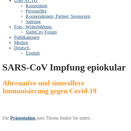
Über ACTO
Konzeption
Personelles
Kooperationen, Partner, Sponsoren
Satzung
Fort-, Weiterbildung
SightCity Forum
Publikationen
Medien
Deutsch
English
SARS-CoV Impfung epiokular
Alternative und sinnvollere
Immunisierung gegen Covid-19
Die
Präsentation
zum Thema finden Sie unten.