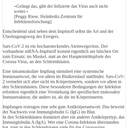
»Gelingt das, gibt der Infizierte das Virus auch nicht
weiter.«
[Peggy Riese, Helmholtz-Zentrum für
Infektionsforschung]
Entscheidend sind neben dem Impfstoff selbst die Art und der
Übertragungsweg des Erregers.
Sars-CoV-2 ist ein hochansteckendes Atemwegsvirus. Der
vorhandene mRNA-Impfstoff kommt eigentlich am falschen Ort
zum Einsatz: im Muskel, statt an der Haupteintrittspforte des
Corona-Virus, an den Schleimhäuten.
Eine intramuskuläre Impfung stimuliert eine systemische
Immunantwort, die vor allem im Blutkreislauf stattfindet. Sars-CoV-
2 vermehrt sich aber nicht im Körperinneren, sondern vor allem in
den Schleimhäuten. Diese besonderen Bedingungen der Infektion
erfordern eigentlich eine Verstärkung der spezifischen mukosalen
Immunreaktion, die anders ist, als die im Körperinneren.
Impfungen erzeugen eine sehr gute Antikörperantwort. Das beweist
der Nachweis von Immunglobulin G (IgG) im Blut.
In den Schleimhäuten dominiert aber ein anderer Antikörpertyp, das
Immunglobulin A (IgA). Wer eine Corona-Infektion überstanden
hat, trägt in den Schleimhäuten viele für das Coronavirus