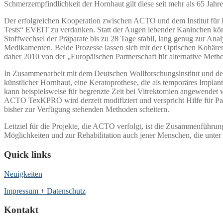
Schmerzempfindlichkeit der Hornhaut gilt diese seit mehr als 65 Jahren
Der erfolgreichen Kooperation zwischen ACTO und dem Institut für H
Tests“ EVEIT zu verdanken. Statt der Augen lebender Kaninchen kön
Stoffwechsel der Präparate bis zu 28 Tage stabil, lang genug zur A
Medikamenten. Beide Prozesse lassen sich mit der Optischen Kohärenz
daher 2010 von der „Europäischen Partnerschaft für alternative Met
In Zusammenarbeit mit dem Deutschen Wollforschungsinstitut und de
künstlicher Hornhaut, eine Keratoprothese, die als temporäres Imp
kann beispielsweise für begrenzte Zeit bei Vitrektomien angewendet 
ACTO TexKPRO wird derzeit modifiziert und verspricht Hilfe für P
bisher zur Verfügung stehenden Methoden scheitern.
Leitziel für die Projekte, die ACTO verfolgt, ist die Zusammenführu
Möglichkeiten und zur Rehabilitation auch jener Menschen, die unter
Quick links
Neuigkeiten
Impressum + Datenschutz
Kontakt