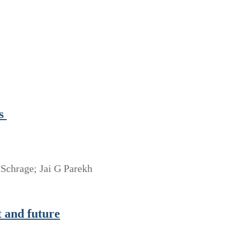
as
 Schrage; Jai G Parekh
t and future