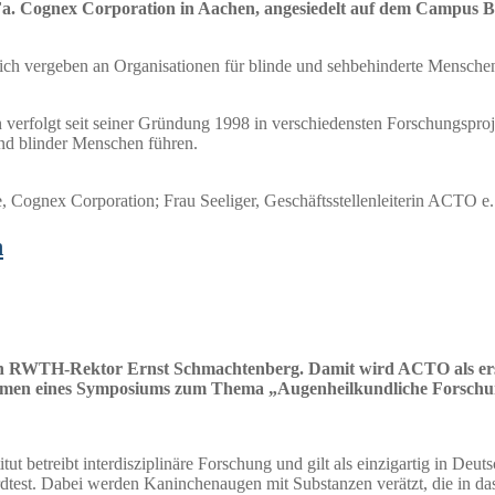
e Fa. Cognex Corporation in Aachen, angesiedelt auf dem Campus 
h vergeben an Organisationen für blinde und sehbehinderte Menschen
in verfolgt seit seiner Gründung 1998 in verschiedensten Forschungs
und blinder Menschen führen.
Cognex Corporation; Frau Seeliger, Geschäftsstellenleiterin ACTO e.
n
 RWTH-Rektor Ernst Schmachtenberg. Damit wird ACTO als erste
ahmen eines Symposiums zum Thema „Augenheilkundliche Forschung
t betreibt interdisziplinäre Forschung und gilt als einzigartig in Deu
dardtest. Dabei werden Kaninchenaugen mit Substanzen verätzt, die in