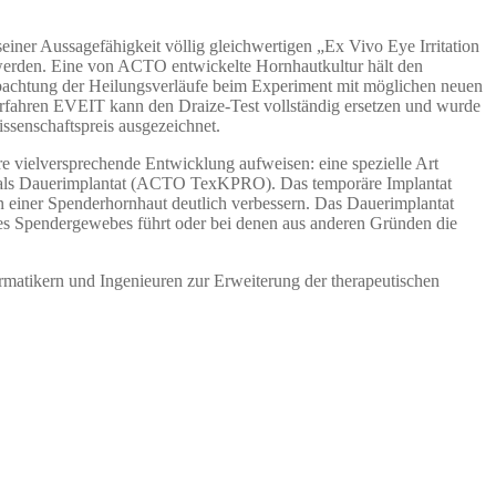
ner Aussagefähigkeit völlig gleichwertigen „Ex Vivo Eye Irritation
 werden. Eine von ACTO entwickelte Hornhautkultur hält den
obachtung der Heilungsverläufe beim Experiment mit möglichen neuen
Verfahren EVEIT kann den Draize-Test vollständig ersetzen und wurde
ssenschaftspreis ausgezeichnet.
 vielversprechende Entwicklung aufweisen: eine spezielle Art
te als Dauerimplantat (ACTO TexKPRO). Das temporäre Implantat
on einer Spenderhornhaut deutlich verbessern. Das Dauerimplantat
s Spendergewebes führt oder bei denen aus anderen Gründen die
rmatikern und Ingenieuren zur Erweiterung der therapeutischen