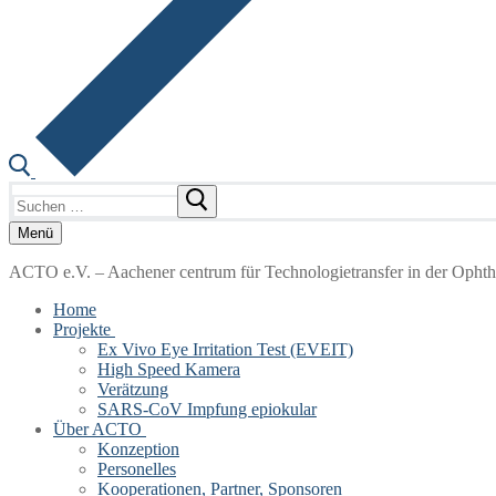
Suchen
nach:
Menü
ACTO e.V. – Aachener centrum für Technologietransfer in der Opht
Home
Projekte
Ex Vivo Eye Irritation Test (EVEIT)
High Speed Kamera
Verätzung
SARS-CoV Impfung epiokular
Über ACTO
Konzeption
Personelles
Kooperationen, Partner, Sponsoren