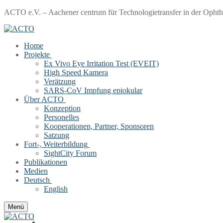
Zum
Menü
Schließen
ACTO e.V. – Aachener centrum für Technologietransfer in der Opht
Inhalt
springen
Home
Projekte
Ex Vivo Eye Irritation Test (EVEIT)
High Speed Kamera
Verätzung
SARS-CoV Impfung epiokular
Über ACTO
Konzeption
Personelles
Kooperationen, Partner, Sponsoren
Satzung
Fort-, Weiterbildung
SightCity Forum
Publikationen
Medien
Deutsch
English
Menü