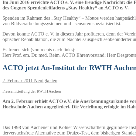
Im Juni 2016 erreichte ACTO e. V. eine freudige Nachricht: di
des Cognex Spendenleitfadens „Stay Healthy“ an ACTO e. V.
Spenden im Rahmen des „Stay Healthy“ – Mottos werden hauptsächlic
von Bildverarbeitungssystemen und –sensoren spezialisiert ist.
Davon konnte ACTO e. V. in diesem Jahr profitieren, denn der Vere
optischer Rehabilitation, die zum Nachteilsausgleich sehbehinderter 
Es freuen sich (von rechts nach links):
Herr Prof. em. Dr. med. Reim, ACTO Ehrenvorstand; Herr Desgronte, 
ACTO jetzt An-Institut der RWTH Aache
2. Februar 2011
Neuigkeiten
Pressemitteilung der RWTH Aachen
Am 2. Februar erhielt ACTO e.V. die Anerkennungsurkunde von
Hochschule Aachen angegliedert. Die Verleihung erfolgte im R
Das 1998 von Aachener und Kölner Wissenschaftlern gegründete Institu
tierversuchsfreie Alternative zum Draize-Test, dem bisherigen Stan