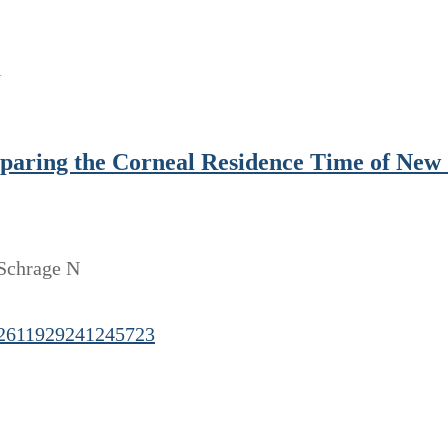
¹
mparing the Corneal Residence Time of Ne
 Schrage N
02611929241245723