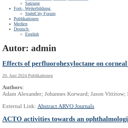
Satzung
Fort-, Weiterbildung
SightCity Forum
Publikationen
Medien
Deutsch
English
Autor:
admin
Effects of perfluorohexyloctane on corneal
20. Juni 2024
Publikationen
Authors
:
Adam Alexander; Johannes Korward; Jason Vittitow; P
External Link:
Abstract ARVO Journals
ACTO activities towards an ophthalmologic