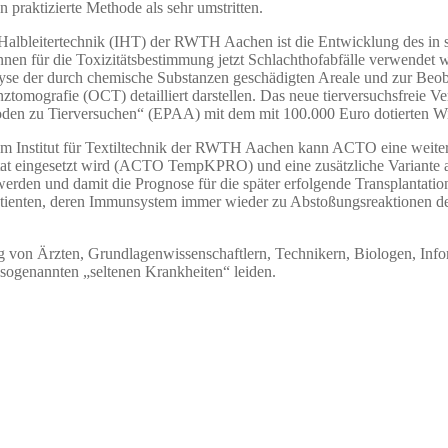
 praktizierte Methode als sehr umstritten.
albleitertechnik (IHT) der RWTH Aachen ist die Entwicklung des in sei
nen für die Toxizitätsbestimmung jetzt Schlachthofabfälle verwendet
nalyse der durch chemische Substanzen geschädigten Areale und zur Be
tomografie (OCT) detailliert darstellen. Das neue tierversuchsfreie 
hoden zu Tierversuchen“ (EPAA) mit dem mit 100.000 Euro dotierten Wi
m Institut für Textiltechnik der RWTH Aachen kann ACTO eine weitere
lantat eingesetzt wird (ACTO TempKPRO) und eine zusätzliche Varian
werden und damit die Prognose für die später erfolgende Transplantati
atienten, deren Immunsystem immer wieder zu Abstoßungsreaktionen de
ng von Ärzten, Grundlagenwissenschaftlern, Technikern, Biologen, Info
 sogenannten „seltenen Krankheiten“ leiden.