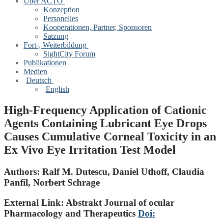
Über ACTO
Konzeption
Personelles
Kooperationen, Partner, Sponsoren
Satzung
Fort-, Weiterbildung
SightCity Forum
Publikationen
Medien
Deutsch
English
High-Frequency Application of Cationic
Agents Containing Lubricant Eye Drops
Causes Cumulative Corneal Toxicity in an
Ex Vivo Eye Irritation Test Model
Authors:
Ralf M. Dutescu, Daniel Uthoff, Claudia
Panfil, Norbert Schrage
External Link: Abstrakt Journal of ocular
Pharmacology and Therapeutics
Doi: