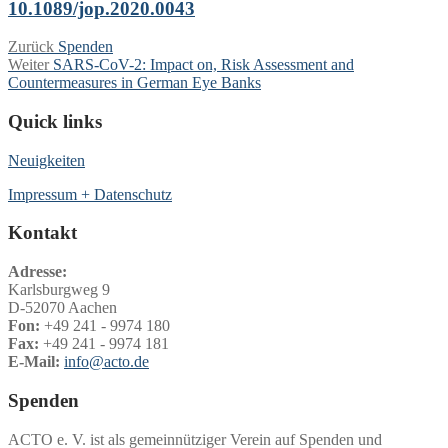
10.1089/jop.2020.0043
Beitragsnavigation
Vorheriger
Zurück
Spenden
Nächster
Beitrag:
Weiter
SARS-CoV-2: Impact on, Risk Assessment and
Beitrag:
Countermeasures in German Eye Banks
Quick links
Neuigkeiten
Impressum + Datenschutz
Kontakt
Adresse:
Karlsburgweg 9
D-52070 Aachen
Fon:
+49 241 - 9974 180
Fax:
+49 241 - 9974 181
E-Mail:
info@acto.de
Spenden
ACTO e. V. ist als gemeinnütziger Verein auf Spenden und