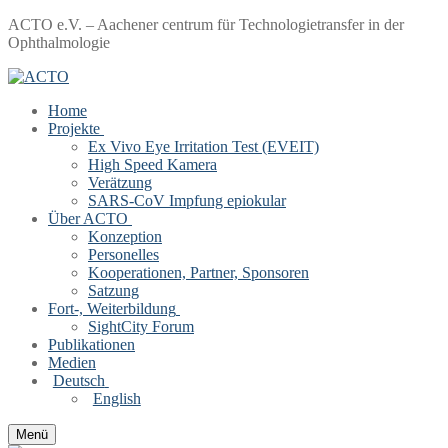
Zum
Menü
Schließen
ACTO e.V. – Aachener centrum für Technologietransfer in der
Inhalt
Ophthalmologie
springen
Home
Projekte
Ex Vivo Eye Irritation Test (EVEIT)
High Speed Kamera
Verätzung
SARS-CoV Impfung epiokular
Über ACTO
Konzeption
Personelles
Kooperationen, Partner, Sponsoren
Satzung
Fort-, Weiterbildung
SightCity Forum
Publikationen
Medien
Deutsch
English
Menü