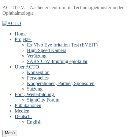
Zum
Menü
Schließen
ACTO e.V. – Aachener centrum für Technologietransfer in der
Inhalt
Ophthalmologie
springen
Home
Projekte
Ex Vivo Eye Irritation Test (EVEIT)
High Speed Kamera
Verätzung
SARS-CoV Impfung epiokular
Über ACTO
Konzeption
Personelles
Kooperationen, Partner, Sponsoren
Satzung
Fort-, Weiterbildung
SightCity Forum
Publikationen
Medien
Deutsch
English
Menü