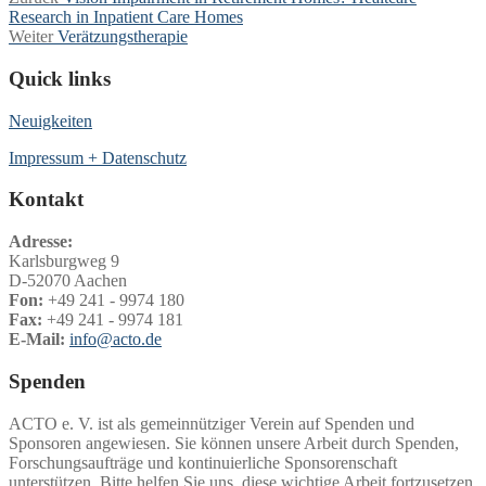
Beitragsnavigation
Beitrag:
Research in Inpatient Care Homes
Nächster
Weiter
Verätzungstherapie
Beitrag:
Quick links
Neuigkeiten
Impressum + Datenschutz
Kontakt
Adresse:
Karlsburgweg 9
D-52070 Aachen
Fon:
+49 241 - 9974 180
Fax:
+49 241 - 9974 181
E-Mail:
info@acto.de
Spenden
ACTO e. V. ist als gemeinnütziger Verein auf Spenden und
Sponsoren angewiesen. Sie können unsere Arbeit durch Spenden,
Forschungsaufträge und kontinuierliche Sponsorenschaft
unterstützen. Bitte helfen Sie uns, diese wichtige Arbeit fortzusetzen.