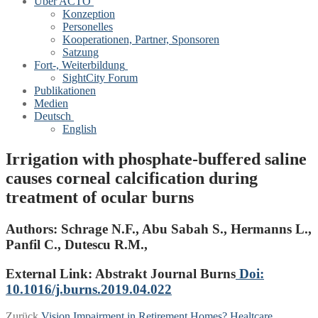
Über ACTO
Konzeption
Personelles
Kooperationen, Partner, Sponsoren
Satzung
Fort-, Weiterbildung
SightCity Forum
Publikationen
Medien
Deutsch
English
Irrigation with phosphate-buffered saline
causes corneal calcification during
treatment of ocular burns
Authors:
Schrage N.F., Abu Sabah S., Hermanns L.,
Panfil C., Dutescu R.M.,
External Link: Abstrakt Journal Burns
Doi:
10.1016/j.burns.2019.04.022
Vorheriger
Zurück
Vision Impairment in Retirement Homes? Healtcare