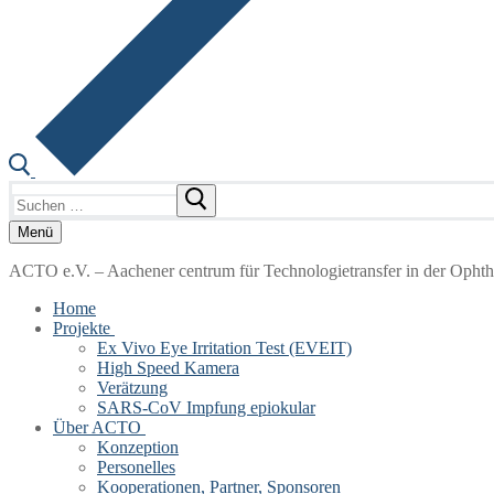
Suchen
nach:
Menü
ACTO e.V. – Aachener centrum für Technologietransfer in der Opht
Home
Projekte
Ex Vivo Eye Irritation Test (EVEIT)
High Speed Kamera
Verätzung
SARS-CoV Impfung epiokular
Über ACTO
Konzeption
Personelles
Kooperationen, Partner, Sponsoren