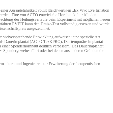
ner Aussagefähigkeit völlig gleichwertigen „Ex Vivo Eye Irritation
 werden. Eine von ACTO entwickelte Hornhautkultur hält den
obachtung der Heilungsverläufe beim Experiment mit möglichen neuen
Verfahren EVEIT kann den Draize-Test vollständig ersetzen und wurde
ssenschaftspreis ausgezeichnet.
 vielversprechende Entwicklung aufweisen: eine spezielle Art
te als Dauerimplantat (ACTO TexKPRO). Das temporäre Implantat
on einer Spenderhornhaut deutlich verbessern. Das Dauerimplantat
s Spendergewebes führt oder bei denen aus anderen Gründen die
rmatikern und Ingenieuren zur Erweiterung der therapeutischen