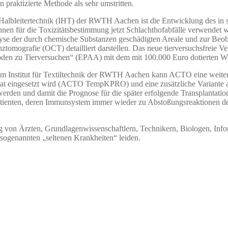
 praktizierte Methode als sehr umstritten.
albleitertechnik (IHT) der RWTH Aachen ist die Entwicklung des in sei
nen für die Toxizitätsbestimmung jetzt Schlachthofabfälle verwendet
nalyse der durch chemische Substanzen geschädigten Areale und zur Be
tomografie (OCT) detailliert darstellen. Das neue tierversuchsfreie 
hoden zu Tierversuchen“ (EPAA) mit dem mit 100.000 Euro dotierten Wi
m Institut für Textiltechnik der RWTH Aachen kann ACTO eine weitere
lantat eingesetzt wird (ACTO TempKPRO) und eine zusätzliche Varian
werden und damit die Prognose für die später erfolgende Transplantati
atienten, deren Immunsystem immer wieder zu Abstoßungsreaktionen de
ng von Ärzten, Grundlagenwissenschaftlern, Technikern, Biologen, Info
 sogenannten „seltenen Krankheiten“ leiden.