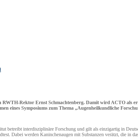
n
 RWTH-Rektor Ernst Schmachtenberg. Damit wird ACTO als erste
ahmen eines Symposiums zum Thema „Augenheilkundliche Forschung
t betreibt interdisziplinäre Forschung und gilt als einzigartig in Deu
dardtest. Dabei werden Kaninchenaugen mit Substanzen verätzt, die in