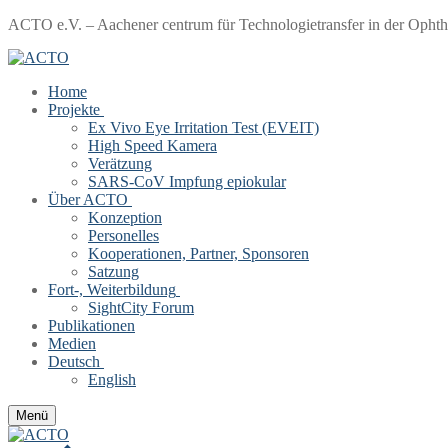
Zum
Menü
Schließen
ACTO e.V. – Aachener centrum für Technologietransfer in der Opht
Inhalt
springen
Home
Projekte
Ex Vivo Eye Irritation Test (EVEIT)
High Speed Kamera
Verätzung
SARS-CoV Impfung epiokular
Über ACTO
Konzeption
Personelles
Kooperationen, Partner, Sponsoren
Satzung
Fort-, Weiterbildung
SightCity Forum
Publikationen
Medien
Deutsch
English
Menü