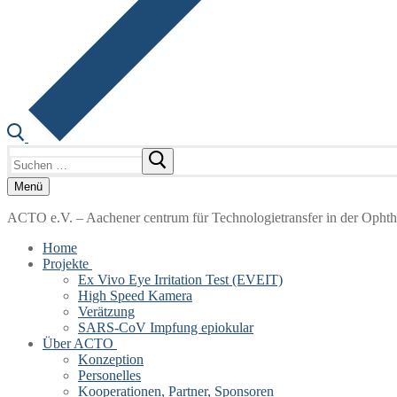
Suchen
nach:
Menü
ACTO e.V. – Aachener centrum für Technologietransfer in der Opht
Home
Projekte
Ex Vivo Eye Irritation Test (EVEIT)
High Speed Kamera
Verätzung
SARS-CoV Impfung epiokular
Über ACTO
Konzeption
Personelles
Kooperationen, Partner, Sponsoren