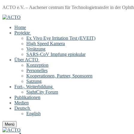
Zum
Menü
Schließen
ACTO e.V. – Aachener centrum für Technologietransfer in der Opht
Inhalt
springen
Home
Projekte
Ex Vivo Eye Irritation Test (EVEIT)
High Speed Kamera
Verätzung
SARS-CoV Impfung epiokular
Über ACTO
Konzeption
Personelles
Kooperationen, Partner, Sponsoren
Satzung
Fort-, Weiterbildung
SightCity Forum
Publikationen
Medien
Deutsch
English
Menü