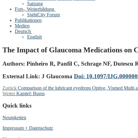
Satzung
Fort-, Weiterbildung
SightCity Forum
Publikationen
Medien
Deutsch
English
The Impact of Glaucoma Medications on 
Authors:
Pinheiro R, Panfil C, Schrage NF, Dutescu
External Link: J Glaucoma
Doi: 10.1097/IJG.00000
Beitragsnavigation
Vorheriger
Zurück
Comparison of the lubricant eyedrops Optive, Vismed Multi a
Nächster
Beitrag:
Weiter
Kapitel: Burns
Beitrag:
Quick links
Neuigkeiten
Impressum + Datenschutz