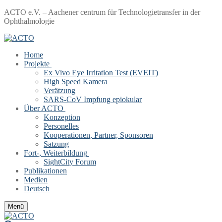
Zum
Menü
Schließen
ACTO e.V. – Aachener centrum für Technologietransfer in der
Inhalt
Ophthalmologie
springen
Home
Projekte
Ex Vivo Eye Irritation Test (EVEIT)
High Speed Kamera
Verätzung
SARS-CoV Impfung epiokular
Über ACTO
Konzeption
Personelles
Kooperationen, Partner, Sponsoren
Satzung
Fort-, Weiterbildung
SightCity Forum
Publikationen
Medien
Deutsch
Menü